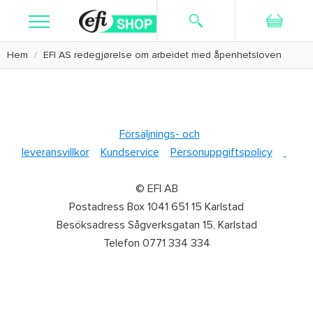
Hem
EFI AS redegjørelse om arbeidet med åpenhetsloven
Sök
Registrera dig
Logga in
Kosttillskott
Hudvård
Försäljnings- och
leveransvillkor
Kundservice
Personuppgiftspolicy
Rakning
Textilier
© EFI AB
Postadress Box 1041 651 15 Karlstad
Kampanj
Besöksadress Sågverksgatan 15, Karlstad
Telefon 0771 334 334
Kundservice