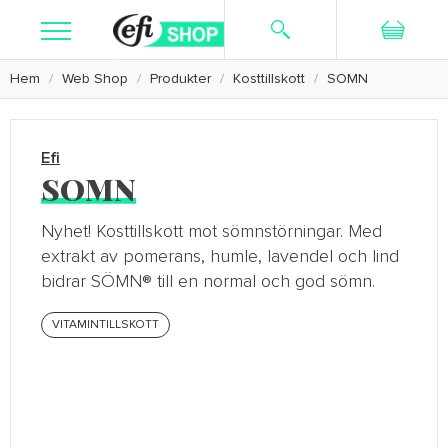
Hem
Web Shop
Produkter
Kosttillskott
SOMN
Sök
Registrera dig
Logga in
Kosttillskott
Efi
Hudvård
SOMN
Rakning
Nyhet! Kosttillskott mot sömnstörningar. Med
extrakt av pomerans, humle, lavendel och lind
Textilier
bidrar SÖMN® till en normal och god sömn.
Kampanj
VITAMINTILLSKOTT
Kundservice