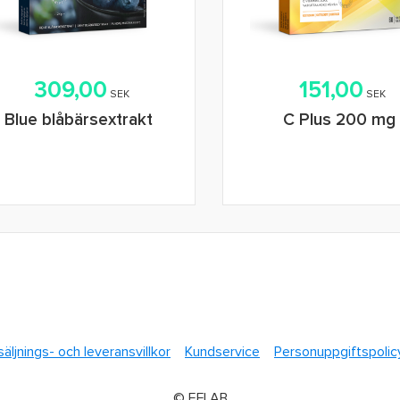
309,00
151,00
SEK
SEK
Blue blåbärsextrakt
C Plus 200 mg
Lägg i varukorg
Lägg i varukorg
säljnings- och leveransvillkor
Kundservice
Personuppgiftspolic
© EFI AB