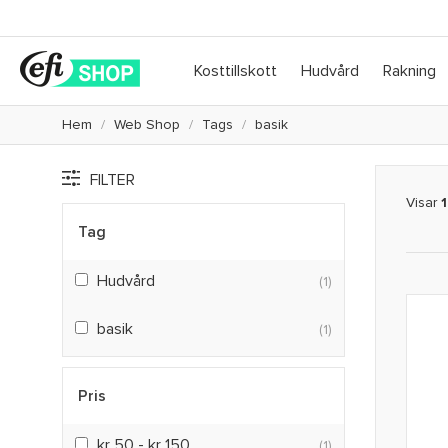
Kosttillskott
Hudvård
Rakning
Hem
Web Shop
Tags
basik
FILTER
Visar
1
Tag
Hudvård
(1)
basik
(1)
Pris
kr 50 - kr 150
(1)