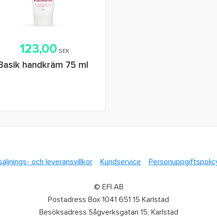
123,00
SEK
Basik handkräm 75 ml
Lägg i varukorg
säljnings- och leveransvillkor
Kundservice
Personuppgiftspolic
© EFI AB
Postadress Box 1041 651 15 Karlstad
Besöksadress Sågverksgatan 15, Karlstad